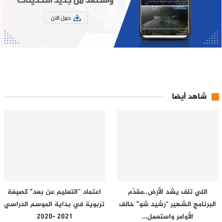
شاهد أيضا
اللي تلف يشد الأرض..مقدّم
اعتماد “التعليم عن بعد” كصيغة
البرنامج الشهير “رشيد شو” خالف
تربوية في بداية الموسم الدراسي
الأوامر واستعمل…
2021 -2020