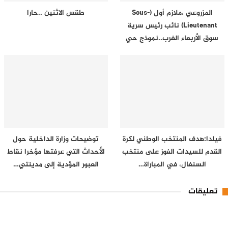
المزروعي ،ملازم أول (Sous-
طقس الاثنين ..حارا
Lieutenant) نائب رئيس سرية
سوق الأربعاء الغرب..نموذج حي
في…
فيلدا:هدف المنتخب الوطني لكرة
توضيحات وزارة الداخلية حول
القدم للسيدات الفوز على منتخب
الأحداث التي عرفتها مؤخرا نقاط
السنغال، في المباراة…
العبور المؤدية إلى مدينتي…
تعليقات