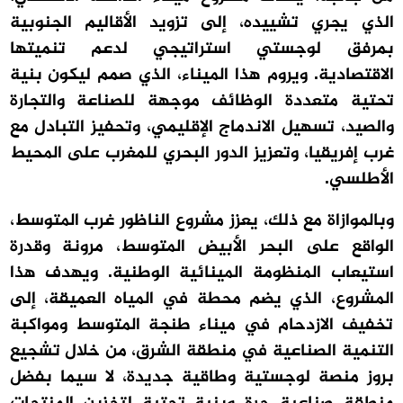
الذي يجري تشييده، إلى تزويد الأقاليم الجنوبية
بمرفق لوجستي استراتيجي لدعم تنميتها
الاقتصادية. ويروم هذا الميناء، الذي صمم ليكون بنية
تحتية متعددة الوظائف موجهة للصناعة والتجارة
والصيد، تسهيل الاندماج الإقليمي، وتحفيز التبادل مع
غرب إفريقيا، وتعزيز الدور البحري للمغرب على المحيط
الأطلسي.
وبالموازاة مع ذلك، يعزز مشروع الناظور غرب المتوسط،
الواقع على البحر الأبيض المتوسط، مرونة وقدرة
استيعاب المنظومة المينائية الوطنية. ويهدف هذا
المشروع، الذي يضم محطة في المياه العميقة، إلى
تخفيف الازدحام في ميناء طنجة المتوسط ومواكبة
التنمية الصناعية في منطقة الشرق، من خلال تشجيع
بروز منصة لوجستية وطاقية جديدة، لا سيما بفضل