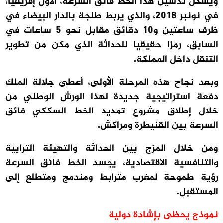
ويشكل تدشين هذا الخط فائق السرعة، الأول إفريقيا،
في نونبر 2018، والذي يربط طنجة بالدار البيضاء في
ظرف ساعتين و10 دقائق مقابل نحو 5 ساعات في
السابق، رمزا حقيقيا للحداثة الذي مكن من تطوير
التنقل داخل المملكة.
وبعد نجاح هذه المرحلة الأولى، أعطى جلالة الملك
دفعة استراتيجية جديدة لهذا الورش الوطني من
خلال إطلاق مشروع تمديد الخط السككي فائق
السرعة بين القنيطرة ومراكش.
ومن خلال المزج بين الحداثة والتهيئة الترابية
والتنافسية الاقتصادية، يجسد الخط فائق السرعة
رؤية طموحة لمغرب مترابط ومندمج ومتطلع إلى
المستقبل.
نموذج يحظى بإشادة دولية