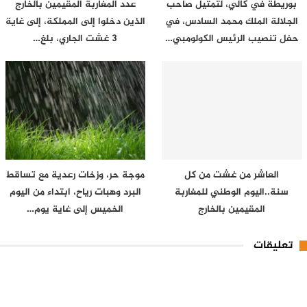
بوريطة في كالي، لتمثيل صاحب
عدد المغاربة المقيمين بالخارج
الجلالة الملك محمد السادس، في
الذين دخلوا إلى المملكة، إلى غاية
حفل تنصيب الرئيس الكولومبي…
3 غشت الجاري، بلغ…
العاشر من غشت من كل
موجة حر، وزخات رعدية مع تساقط
سنة..اليوم الوطني للمغاربة
البرد وهبات رياح، ابتداء من اليوم
المقيمين بالخارج
الخميس إلى غاية يوم…
تعليقات