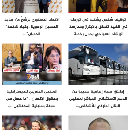
توقيف شخص يشتبه في تورطه
الاتحاد الدستوري يرشحُ من جديد
في قضية تتعلق بالابتزاز وممارسة
الحسين الرحوية، وكيلا للائحة”
الإرشاد السياحي بدون رخصة
الحصان”…
إطلاق حصة إضافية جديدة من
المنتدى المغربي للديمقراطية
الدعم الاستثنائي المباشر لمهنيي
وحقوق الإنسان : ”ما حصل في
النقل الطرقي للأشخاص…
سبتة ومليلية المحتلتين..…