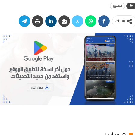
البسيج
شارك