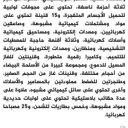
ثلاثة أحزمة ناسفة، تحتوي على مجوفات لولبية
لتحميل الأجسام المتفجرة، و15 قنينة تحتوي على
مواد ومشتملات كيميائية مشبوهة، وصاعقين
كهربائيين، ومعدات إلكترونية، ومساحيق كيميائية
وأسلاك كهربائية، وثلاثة أقنعة حاجبة للمعطيات
التشخيصية، ومنظارين، ومعدات إلكترونية وكهربائية
للتلحيم، وكاميرا رقمية متطورة، وقنينتين للغاز
المسيل للدموع، ومجموعة كبيرة من الأسلحة البيضاء
من أحجام مختلفة، وقنينات غاز من الحجم الصغير،
وطنجرتين للضغط مملوءتين بالمسامير والأسلاك
وأخرى تحتوي على سائل كيميائي مشبوه، علاوة على
عدة حقائب بلاستيكية تحتوي على لولبات حديدية
ومواد مشبوهة، وخمس بطاريات للشحن، و25 مصباحا
كهربائيا.