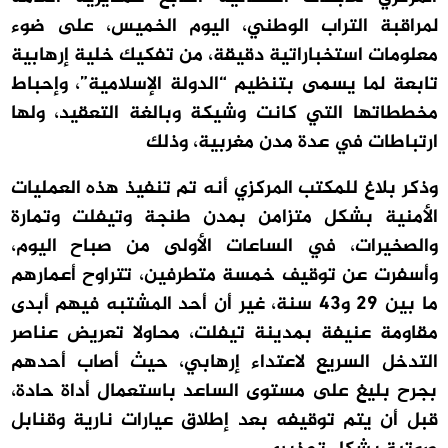
لمراقبة التراب الوطني، اليوم الخميس، على ضوء
معلومات استخباراتية دقيقة، من تفكيك خلية إرهابية
تابعة لما يسمى بتنظيم “الدولة الإسلامية”، وإحباط
مخططاتها التي كانت وشيكة وبالغة التعقيد، ولها
ارتباطات في عدة مدن مغربية، وذلك
وذكر بلاغ للمكتب المركزي أنه تم تنفيذ هذه العمليات
الأمنية بشكل متزامن بمدن طنجة وتيفلت وتمارة
والصخيرات، في الساعات الأولى من صباح اليوم،
وأسفرت عن توقيف خمسة متطرفين، تتراوح أعمارهم
ما بين 29 و43 سنة، غير أن أحد المشتبه فيهم أبدى
مقاومة عنيفة بمدينة تيفلت، محاولا تعريض عناصر
التدخل السريع لاعتداء إرهابي، حيث أصاب أحدهم
بجرح بليغ على مستوى الساعد باستعمال أداة حادة،
قبل أن يتم توقيفه بعد إطلاق عيارات نارية وقنابل