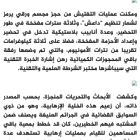
ومكنت عمليات التفتيش من حجز مجسم ورقي يرمز
لشعار تنظيم “داعش”، وثلاثة سترات مفخخة في طور
التحضير، وعدة أنابيب بلاستيكية تدخل في تحضير
وإعداد الأحزمة المفخخة، فضلا على ثلاثة كيلوغرامات
تقريبا من نترات الأمونيوم، والتي تم وضعها رفقة
باقي المحجوزات الكميائية رهن إشارة الخبرة التقنية
التي سيباشرها مختبر الشرطة العلمية والتقنية.
وكشفت الأبحاث والتحريات المنجزة، بحسب المصدر
ذاته، أن زعيم هذه الخلية الإرهابية، وهو من ذوي
السوابق القضائية في الجرائم العنيفة ويصنف ضمن
المشتبه فيهم الخطيرين، كان قد خطط بمعية باقي
المساهمين للقيام بعمليات إرهابية تستهدف عدة