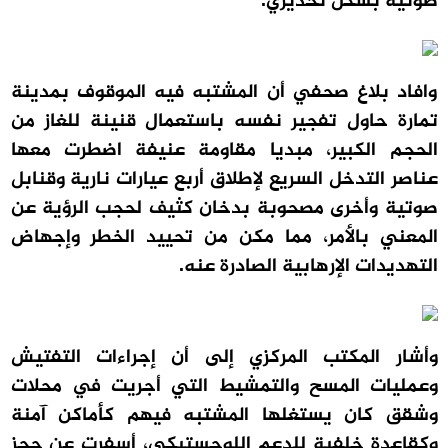
صوتية بشكل تحذيري.
وافاد بلاغ صحفي أن المشتبه فيه الموقوف بمدينة
تمارة حاول تفجير نفسه باستعمال قنينة للغاز من
الحجم الكبير، مبديا مقاومة عنيفة اضطرت معها
عناصر التدخل السريع لإطلاق أربع عيارات نارية وقنابل
صوتية وأخرى مصحوبة بدخان كثيف لحجب الرؤية عن
المعني بالأمر، مما مكن من تحييد الخطر وإجهاض
التهديدات الإرهابية الصادرة عنه.
وأشار المكتب المركزي إلى أن إجراءات التفتيش
وعمليات المسح والتمشيط التي أجريت في محلات
وشقق كان يستغلها المشتبه فيهم كأماكن آمنة
وكقاعدة خلفية للدعم اللوجستيكي، أسفرت عن حجز