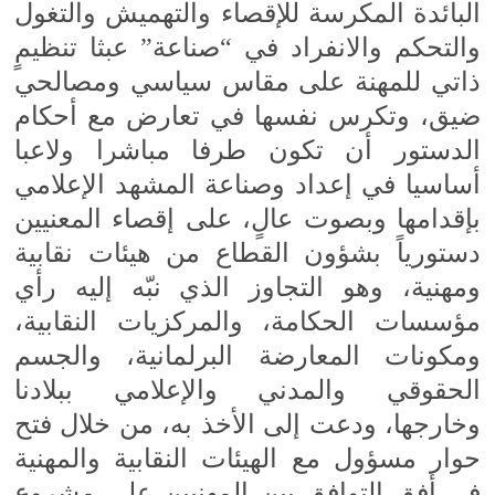
البائدة المكرسة للإقصاء والتهميش والتغول
والتحكم والانفراد في “صناعة” عبثا تنظيمٍ
ذاتي للمهنة على مقاس سياسي ومصالحي
ضيق، وتكرس نفسها في تعارض مع أحكام
الدستور أن تكون طرفا مباشرا ولاعبا
أساسيا في إعداد وصناعة المشهد الإعلامي
بإقدامها وبصوت عالٍ، على إقصاء المعنيين
دستورياً بشؤون القطاع من هيئات نقابية
ومهنية، وهو التجاوز الذي نبّه إليه رأي
مؤسسات الحكامة، والمركزيات النقابية،
ومكونات المعارضة البرلمانية، والجسم
الحقوقي والمدني والإعلامي ببلادنا
وخارجها، ودعت إلى الأخذ به، من خلال فتح
حوار مسؤول مع الهيئات النقابية والمهنية
في أفق التوافق بين المهنيين على مشروع