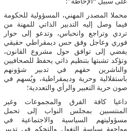
على سبيل “الإحاطة”؛
محملا المصدر المهني، المسؤولية للحكومة
فيما وصل إليه التدبير الذاتي للمهنة من
تردي وتراجع وانحباس، وتدعو إلى حوار
فوري وعاجل وفق حس ديمقراطي حقيقي
يفضي إلى توافق حول مشروع القانون،
وتؤكد تشبتها بتنظيم ذاتي يحفظ للصحافيين
والناشرين حقهم في تدبير شؤونهم
باستقلالية وحرية وديمقراطية، ويُسهم في
صون حرية التعبير والرأي والتعددية؛
داعيا كافة الفرق والمجموعات وغير
المنتسبين بمجلس النواب إلى تحمل
مسؤوليتهم السياسية والاجتماعية في
مواجهة سياسة التغول والتحكم في تدبير