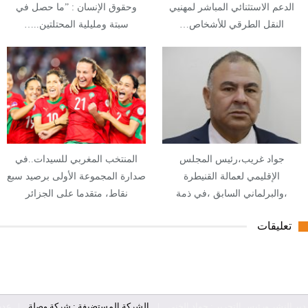
الدعم الاستثنائي المباشر لمهنيي
وحقوق الإنسان : ”ما حصل في
النقل الطرقي للأشخاص…
سبتة ومليلية المحتلتين..…
جواد غريب،رئيس المجلس
المنتخب المغربي للسيدات..في
الإقليمي لعمالة القنيطرة
صدارة المجموعة الأولى برصيد سبع
،والبرلماني السابق ،في ذمة
نقاط، متقدما على الجزائر
الله..عرفَ…
تعليقات
دير النشر ورئيس التحرير : جواد الخني
|
الشركة المستضيفة : شركة وصلة
| عدد