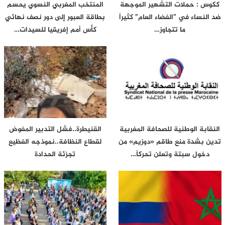
ككوس : حملات التشهير الموجهة
المنتخب المغربي النسوي يحسم
ضد النساء في ”الفضاء العام” كثيراً
بطاقة العبور إلى دور نصف نهائي
ما تتجاوز…
كأس أمم إفريقيا للسيدات…
النقابة الوطنية للصحافة المغربية
القنيطرة..فشل التدبير المفوض
تدين بشدة منع طاقم «دوزيم» من
لقطاع النظافة..نموذجه الفظيع
دخول سبتة وتعلن تحركاً…
تجزئة الحدادة