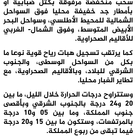
سحب منخفضة مرفوقة بكتل ضبابية أو
بأمطار جد خفيفة محليا فوق السواحل
الشمالية للمحيط الأطلسي، وسواحل البحر
الأبيض المتوسط، وفوق الشمال- الغربي
للأقاليم الصحراوية.
كما يرتقب تسجيل هبات رياح قوية نوعا ما
بكل من السواحل الوسطى، والجنوب
الشرقي للبلاد، وبالأقاليم الصحراوية، مع
تطاير الغبار محليا.
وستتراوح درجات الحرارة خلال الليل، ما بين
20 و24 درجة بالجنوب الشرقي وبأقصى
جنوب المملكة، وما بين 05 و10 درجة
بالمرتفعات، وستكون ما بين 15 و20 درجة
فيما تبقى من ربوع المملكة.