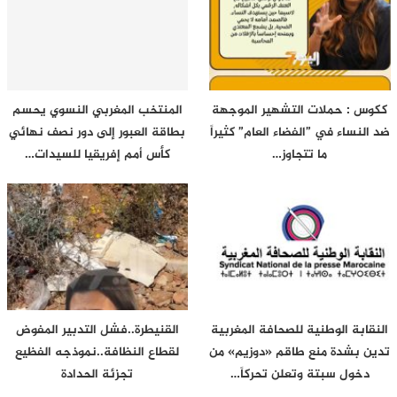
ككوس : حملات التشهير الموجهة
المنتخب المغربي النسوي يحسم
ضد النساء في ”الفضاء العام” كثيراً
بطاقة العبور إلى دور نصف نهائي
ما تتجاوز…
كأس أمم إفريقيا للسيدات…
النقابة الوطنية للصحافة المغربية
القنيطرة..فشل التدبير المفوض
تدين بشدة منع طاقم «دوزيم» من
لقطاع النظافة..نموذجه الفظيع
دخول سبتة وتعلن تحركاً…
تجزئة الحدادة